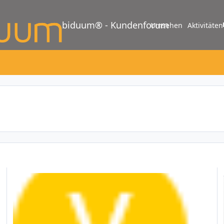
biduum® - Kundenforum
Umsehen
Aktivitäten
6.0.108 (28. März 2019)
W