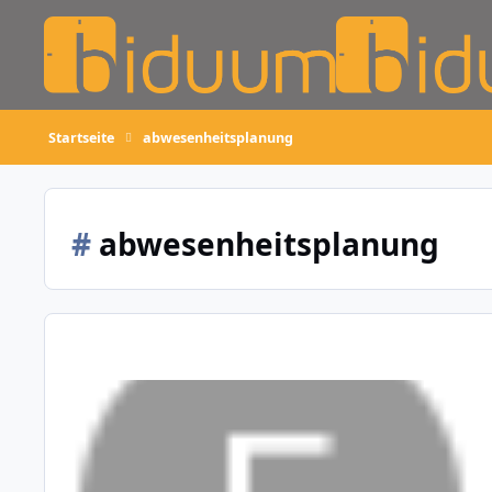
Skip to content
Startseite
abwesenheitsplanung
#
abwesenheitsplanung
6.0.116 (20. August 2019)