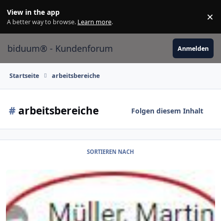
Skip to content
View in the app
×
Di
A better way to browse.
Learn more
.
biduum® - Kundenforum
Anmelden
Startseite
arbeitsbereiche
#
arbeitsbereiche
Folgen diesem Inhalt
SORTIEREN NACH
7.0.129 (28. Februar 2020)