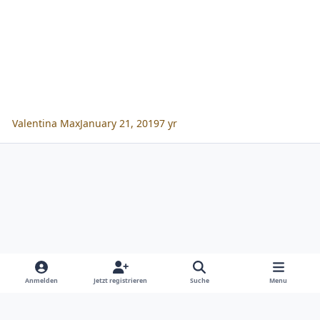
Valentina Max
January 21, 2019
7 yr
Anmelden
Jetzt registrieren
Suche
Menu
Design
Cookies
Copyright SIEDA GmbH 2026
Powered by
Invision Community