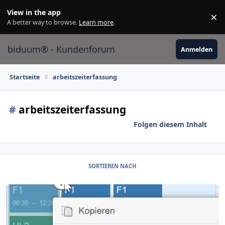
Skip to content
View in the app
×
Di
A better way to browse.
Learn more
.
biduum® - Kundenforum
Anmelden
Startseite
arbeitszeiterfassung
#
arbeitszeiterfassung
Folgen diesem Inhalt
SORTIEREN NACH
Wie erfolgt die Zeiterfassung der Mitarbeiter mit biduum?