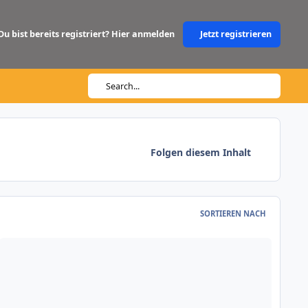
Du bist bereits registriert? Hier anmelden
Jetzt registrieren
Search...
Folgen diesem Inhalt
SORTIEREN NACH
ann ich alte Dienstpläne zu Dokumentationszwecken speichern?