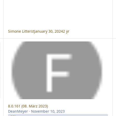
Simone Litterst
January 30, 2024
2 yr
8.0.161 (08. März 2023)
8.
8.0.161 (08. März 2023)
DeanMeyer
·
November 10, 2023