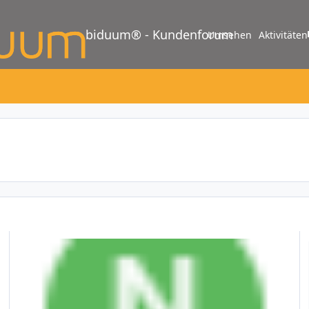
biduum® - Kundenforum
Umsehen
Aktivitäten
9.2.0 – Flexiblere Berichte (31. Januar 2024)
K