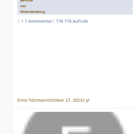
berichte
neu
fehlerbehebung
1 Kommentar
778 Aufrufe
Enno Tolzmann
October 27, 2023
2 yr
8.0.148 (03. Februar 2022)