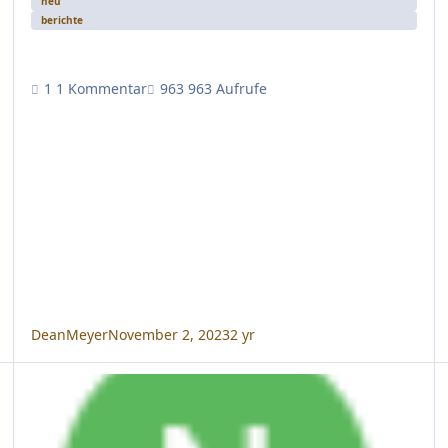
neu
berichte
1 Kommentar
963 Aufrufe
DeanMeyer
November 2, 2023
2 yr
7.0.138 (27. Oktober 2020)
7.