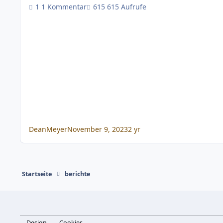
1 Kommentar
615 Aufrufe
DeanMeyer
November 9, 2023
2 yr
Startseite
berichte
Design
Cookies