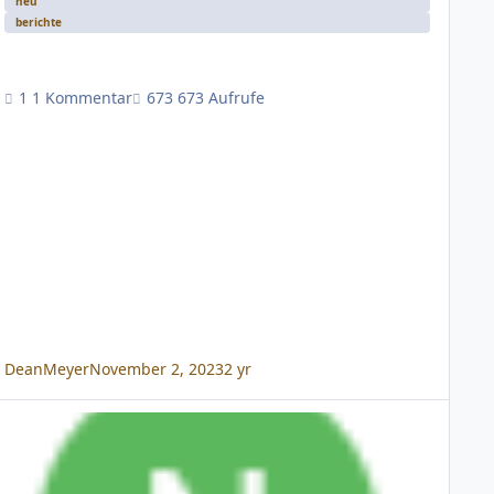
neu
berichte
1 Kommentar
673 Aufrufe
DeanMeyer
November 2, 2023
2 yr
0.132 (27. April 2020)