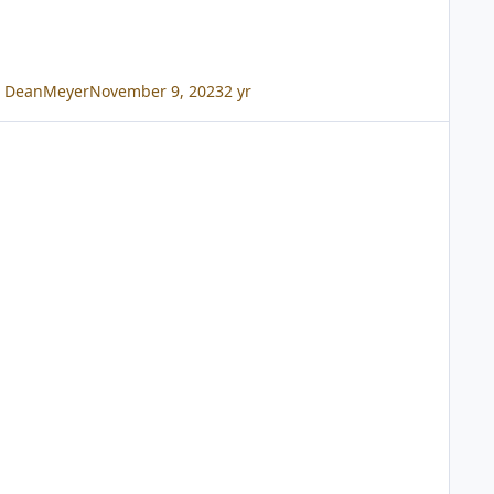
DeanMeyer
November 9, 2023
2 yr