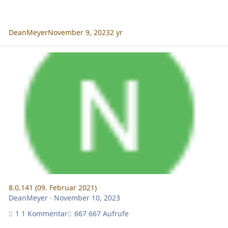
DeanMeyer
November 9, 2023
2 yr
8.0.141 (09. Februar 2021)
8.0.141 (09. Februar 2021)
DeanMeyer
·
November 10, 2023
1 Kommentar
667 Aufrufe