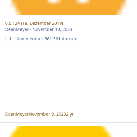
6.0.124 (18. Dezember 2019)
DeanMeyer
·
November 10, 2023
1 Kommentar
561 Aufrufe
DeanMeyer
November 9, 2023
2 yr
6.0.114 (22. Juli 2019)