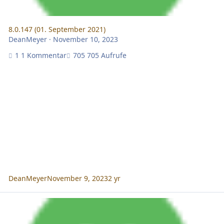
8.0.147 (01. September 2021)
DeanMeyer
·
November 10, 2023
1 Kommentar
705 Aufrufe
DeanMeyer
November 9, 2023
2 yr
8.0.143 (16. März 2021)