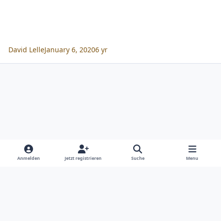
David Lelle
January 6, 2020
6 yr
Anmelden
Jetzt registrieren
Suche
Menu
Design
Cookies
Copyright SIEDA GmbH 2026
Powered by
Invision Community