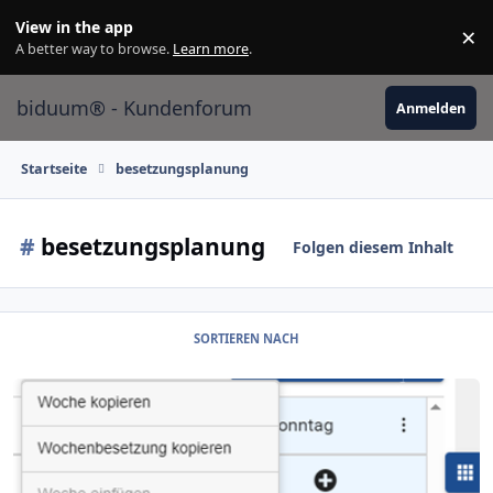
Skip to content
View in the app
×
Di
A better way to browse.
Learn more
.
biduum® - Kundenforum
Anmelden
Startseite
besetzungsplanung
#
besetzungsplanung
Folgen diesem Inhalt
SORTIEREN NACH
13.0.0 Verbesserung der Benutzererfahrung (22. Mai 2025)