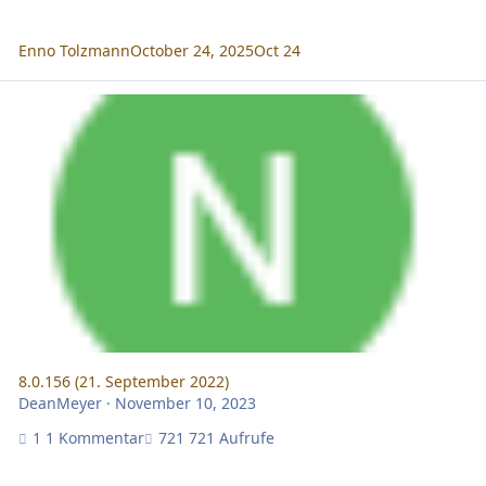
Enno Tolzmann
October 24, 2025
Oct 24
8.0.156 (21. September 2022)
8.0.156 (21. September 2022)
DeanMeyer
·
November 10, 2023
1 Kommentar
721 Aufrufe