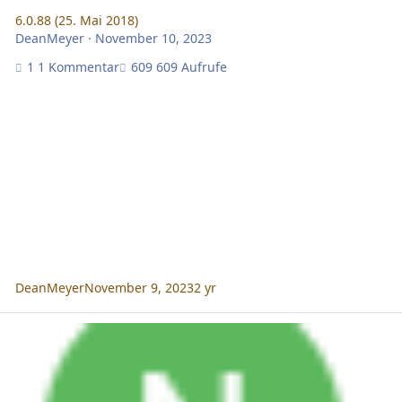
6.0.88 (25. Mai 2018)
DeanMeyer
·
November 10, 2023
1 Kommentar
609 Aufrufe
DeanMeyer
November 9, 2023
2 yr
2.0.59 (21. April 2017)