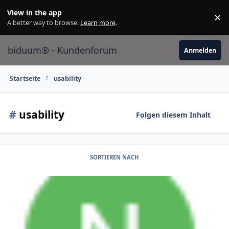
Skip to content
View in the app
×
Di
A better way to browse.
Learn more
.
biduum® - Kundenforum
Anmelden
Startseite
usability
#
usability
Folgen diesem Inhalt
SORTIEREN NACH
7.0.137 (01. September 2020)