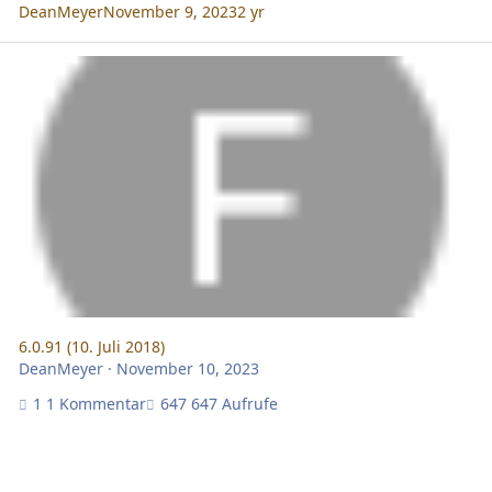
DeanMeyer
November 9, 2023
2 yr
6.0.91 (10. Juli 2018)
6.0.91 (10. Juli 2018)
DeanMeyer
·
November 10, 2023
1 Kommentar
647 Aufrufe