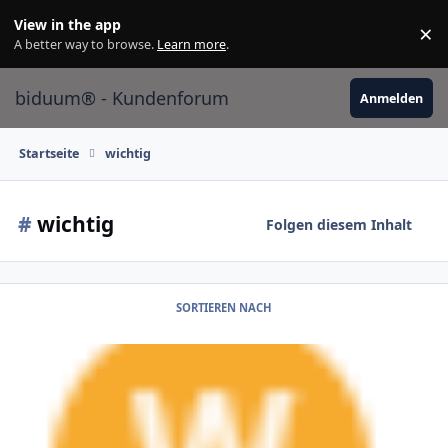
Skip to content
View in the app
×
Di
A better way to browse.
Learn more
.
biduum® - Kundenforum
Anmelden
Startseite
wichtig
#
wichtig
Folgen diesem Inhalt
SORTIEREN NACH
9.0.0 (27. November 2023)