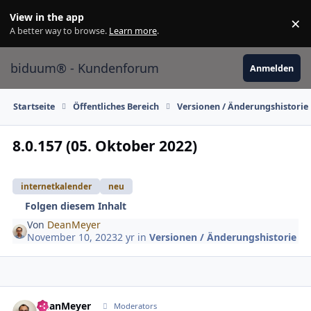
Skip to content
View in the app
×
Di
A better way to browse.
Learn more
.
biduum® - Kundenforum
Anmelden
Startseite
Öffentliches Bereich
Versionen / Änderungshistorie
8.0.157 (05. Oktober 2022)
internetkalender
neu
Folgen diesem Inhalt
Von
DeanMeyer
November 10, 2023
2 yr
in
Versionen / Änderungshistorie
DeanMeyer
Autho
Moderators