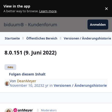
Skip to content
View in the app
×
Di
A better way to browse.
Learn more
.
biduum® - Kundenforum
Anmelden
Startseite
Öffentliches Bereich
Versionen / Änderungshistorie
8.0.151 (9. Juni 2022)
neu
Folgen diesem Inhalt
Von
DeanMeyer
November 10, 2023
2 yr
in
Versionen / Änderungshistorie
DeanMeyer
Autho
Moderators