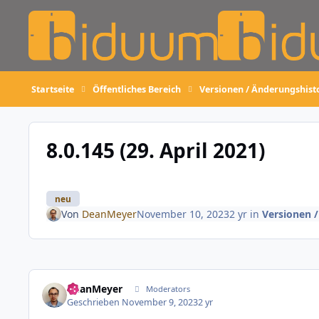
Skip to content
Startseite
Öffentliches Bereich
Versionen / Änderungshist
8.0.145 (29. April 2021)
neu
Von
DeanMeyer
November 10, 2023
2 yr
in
Versionen 
DeanMeyer
Moderators
Geschrieben
November 9, 2023
2 yr