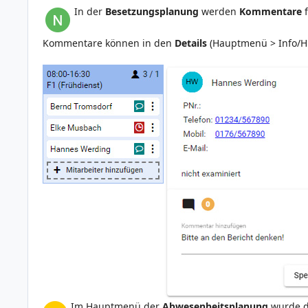
In der
Besetzungsplanung
werden
Kommentare
Kommentare können in den
Details
(Hauptmenü > Info/Hi
Im Hauptmenü der
Abwesenheitsplanung
wurde d