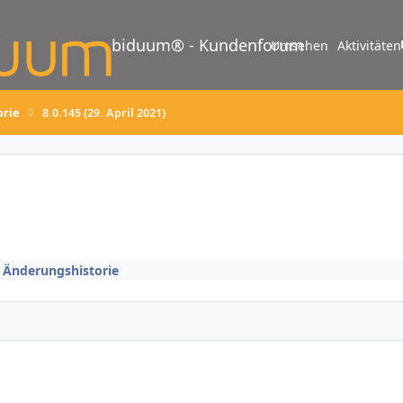
biduum® - Kundenforum
Umsehen
Aktivitäten
orie
8.0.145 (29. April 2021)
/ Änderungshistorie