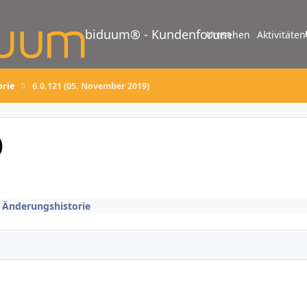
biduum® - Kundenforum
Umsehen
Aktivitäten
orie
6.0.121 (05. November 2019)
)
/ Änderungshistorie