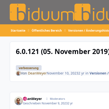
Skip to content
Startseite
Öffentliches Bereich
Versionen / Änderungshist
6.0.121 (05. November 2019
verbesserung
Von
DeanMeyer
November 10, 2023
2 yr
in
Versionen 
DeanMeyer
Moderators
Geschrieben
November 9, 2023
2 yr