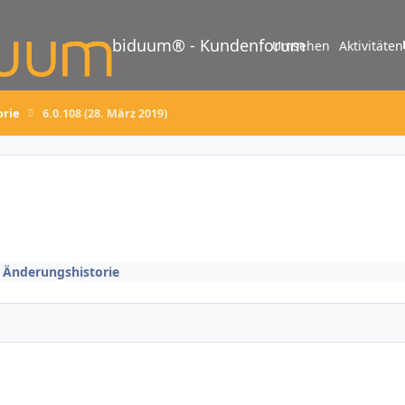
biduum® - Kundenforum
Umsehen
Aktivitäten
orie
6.0.108 (28. März 2019)
/ Änderungshistorie