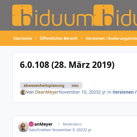
Skip to content
Startseite
Öffentliches Bereich
Versionen / Änderungshist
6.0.108 (28. März 2019)
abwesenheitsplanung
neu
Von
DeanMeyer
November 10, 2023
2 yr
in
Versionen 
DeanMeyer
Moderators
Geschrieben
November 9, 2023
2 yr