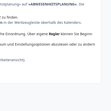
nstplanung« auf
»ABWESENHEITSPLANUNG«
. Die
t
zu finden.
rn
in der Werkzeugleiste oberhalb des Kalenders.
iche Einordnung. Über eigene
Regler
können Sie Beginn-
itraum und Einstellungsoptionen abzulesen oder zu ändern
beiteransicht).