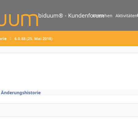
biduum® - Kundenforum
Umsehen
Aktivitäten
orie
6.0.88 (25. Mai 2018)
/ Änderungshistorie