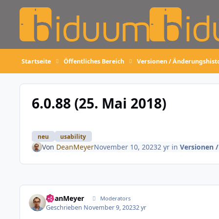
Skip to content
Startseite
Öffentliches Bereich
Versionen / Änderungshist
6.0.88 (25. Mai 2018)
neu
usability
Von
DeanMeyer
November 10, 2023
2 yr
in
Versionen 
DeanMeyer
Moderators
Geschrieben
November 9, 2023
2 yr