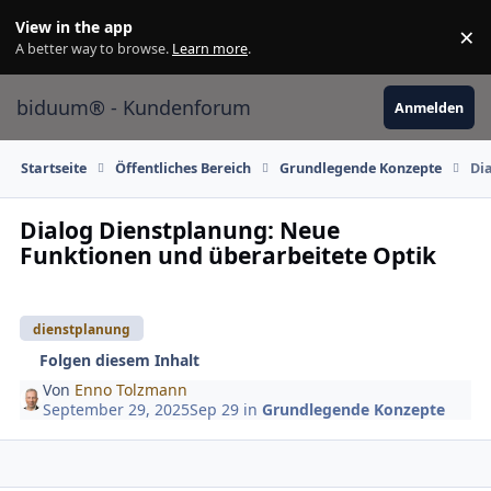
Skip to content
View in the app
×
Di
A better way to browse.
Learn more
.
biduum® - Kundenforum
Anmelden
Startseite
Öffentliches Bereich
Grundlegende Konzepte
Di
Dialog Dienstplanung: Neue
Funktionen und überarbeitete Optik
dienstplanung
Folgen diesem Inhalt
Von
Enno Tolzmann
September 29, 2025
Sep 29
in
Grundlegende Konzepte