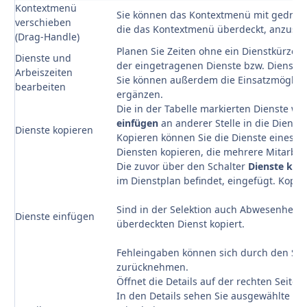
Kontextmenü
Sie können das Kontextmenü mit gedrückt
verschieben
die das Kontextmenü überdeckt, anzusehe
(Drag-Handle)
Planen Sie Zeiten ohne ein Dienstkürzel, 
Dienste und
der eingetragenen Dienste bzw. Dienstze
Arbeiszeiten
Sie können außerdem die Einsatzmöglich
bearbeiten
ergänzen.
Die in der Tabelle markierten Dienste we
einfügen
an anderer Stelle in die Dienst
Dienste kopieren
Kopieren können Sie die Dienste eines T
Diensten kopieren, die mehrere Mitarbei
Die zuvor über den Schalter
Dienste kop
im Dienstplan befindet, eingefügt. Kopier
Sind in der Selektion auch Abwesenheit
Dienste einfügen
überdeckten Dienst kopiert.
Fehleingaben können sich durch den Sch
zurücknehmen.
Öffnet die Details auf der rechten Seite 
In den Details sehen Sie ausgewählte S