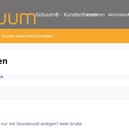
biduum® - Kundenforum
Umsehen
Aktivitäten
Dienste ohne feste Uhrzeiten
en
te
 nur mit Stundensoll anlegen? Viele Grüße