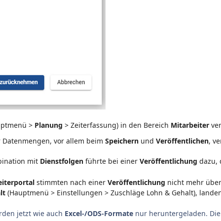
uptmenü >
Planung
> Zeiterfassung) in den Bereich
Mitarbeiter
ve
r Datenmengen, vor allem beim
Speichern
und
Veröffentlichen
, v
ination mit
Dienstfolgen
führte bei einer
Veröffentlichung
dazu, 
iterportal
stimmten nach einer
Veröffentlichung
nicht mehr über
lt
(Hauptmenü > Einstellungen > Zuschläge Lohn & Gehalt), lande
den jetzt wie auch
Excel-/ODS-Formate
nur heruntergeladen. Die