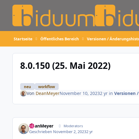
Skip to content
Startseite
Öffentliches Bereich
Versionen / Änderungshist
8.0.150 (25. Mai 2022)
neu
workflow
Von
DeanMeyer
November 10, 2023
2 yr
in
Versionen 
DeanMeyer
Moderators
Geschrieben
November 2, 2023
2 yr