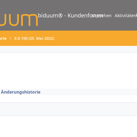
biduum® - Kundenforum
Umsehen
Aktivitäten
orie
8.0.150 (25. Mai 2022)
/ Änderungshistorie