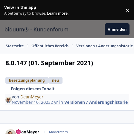
Skip to content
View in the app
×
Di
A better way to browse.
Learn more
.
biduum® - Kundenforum
Anmelden
Startseite
Öffentliches Bereich
Versionen / Änderungshistorie
8.0.147 (01. September 2021)
besetzungsplanung
neu
Folgen diesem Inhalt
Von
DeanMeyer
November 10, 2023
2 yr
in
Versionen / Änderungshistorie
DeanMeyer
Autho
Moderators