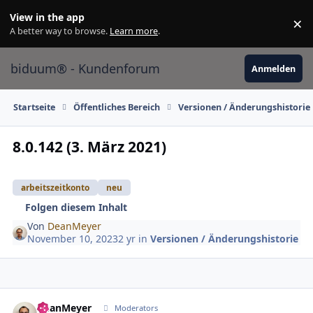
Skip to content
View in the app
×
Di
A better way to browse.
Learn more
.
biduum® - Kundenforum
Anmelden
Startseite
Öffentliches Bereich
Versionen / Änderungshistorie
8.0.142 (3. März 2021)
arbeitszeitkonto
neu
Folgen diesem Inhalt
Von
DeanMeyer
November 10, 2023
2 yr
in
Versionen / Änderungshistorie
DeanMeyer
Autho
Moderators