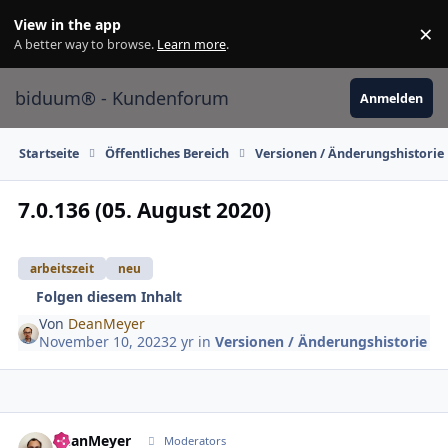
Skip to content
View in the app
×
Di
A better way to browse.
Learn more
.
biduum® - Kundenforum
Anmelden
Startseite
Öffentliches Bereich
Versionen / Änderungshistorie
7.0.136 (05. August 2020)
arbeitszeit
neu
Folgen diesem Inhalt
Von
DeanMeyer
November 10, 2023
2 yr
in
Versionen / Änderungshistorie
DeanMeyer
Autho
Moderators