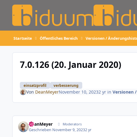
Skip to content
Startseite
Öffentliches Bereich
Versionen / Änderungshist
7.0.126 (20. Januar 2020)
einsatzprofil
verbesserung
Von
DeanMeyer
November 10, 2023
2 yr
in
Versionen 
DeanMeyer
Moderators
Geschrieben
November 9, 2023
2 yr