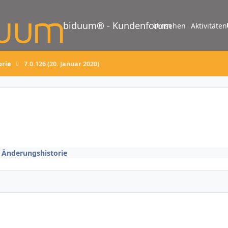
biduum® - Kundenforum
Umsehen
Aktivitäten
orie
7.0.126 (20. Januar 2020)
/ Änderungshistorie