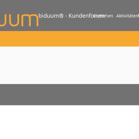
biduum® - Kundenforum
Umsehen
Aktivitäten