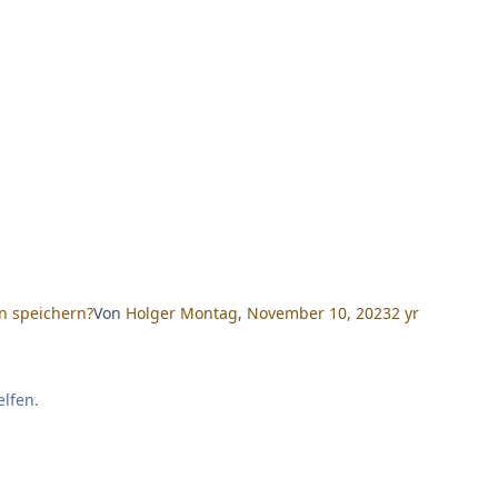
n speichern?
Von
Holger Montag
,
November 10, 2023
2 yr
elfen.