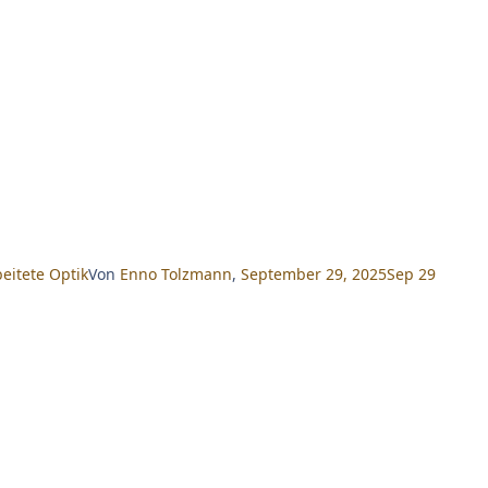
eitete Optik
Von
Enno Tolzmann
,
September 29, 2025
Sep 29